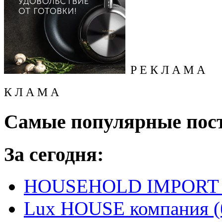
Р Е К Л А М А
К Л А М А
Самые популярные пос
За сегодня:
HOUSEHOLD IMPORT L
Lux HOUSE компания (