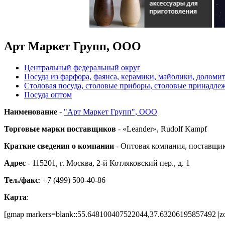
Арт Маркет Групп, ООО
Центральный федеральный округ
Посуда из фарфора, фаянса, керамики, майолики, доломи
Столовая посуда, столовые приборы, столовые принадле
Посуда оптом
Наименование
-
"Арт Маркет Групп", ООО
Торговые марки поставщиков
- «Leander», Rudolf Kampf
Краткие сведения о компании
- Оптовая компания, поставщик
Адрес
- 115201, г. Москва, 2-й Котляковский пер., д. 1
Тел./факс
: +7 (499) 500-40-86
Карта
:
[gmap markers=blank::55.648100407522044,37.63206195857492 |zo