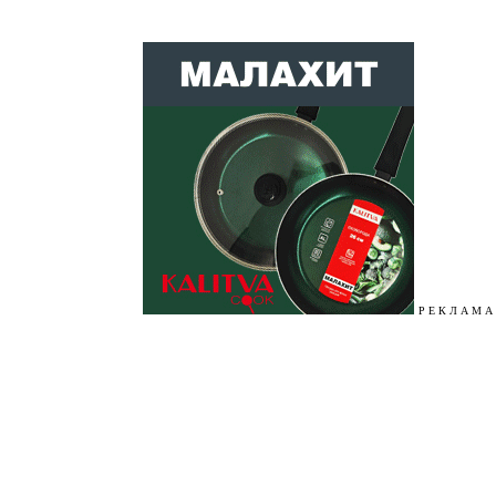
Р Е К Л А М А