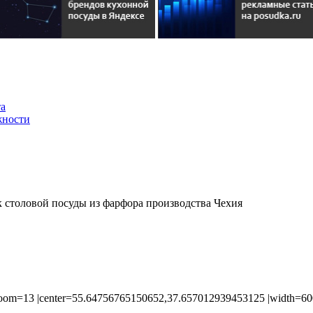
та
жности
 столовой посуды из фарфора производства Чехия
om=13 |center=55.64756765150652,37.657012939453125 |width=600p