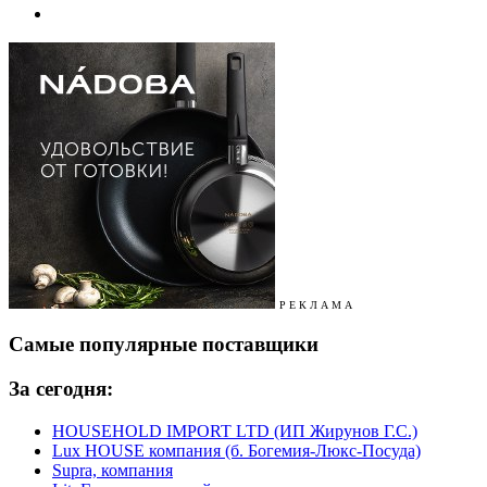
Р Е К Л А М А
Самые популярные поставщики
За сегодня:
HOUSEHOLD IMPORT LTD (ИП Жирунов Г.С.)
Lux HOUSE компания (б. Богемия-Люкс-Посуда)
Supra, компания