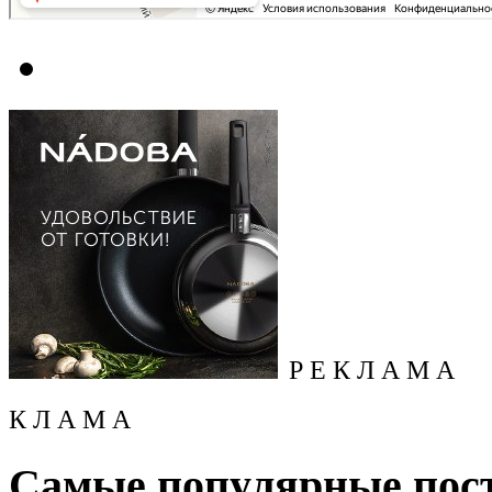
Р Е К Л А М А
К Л А М А
Самые популярные пос