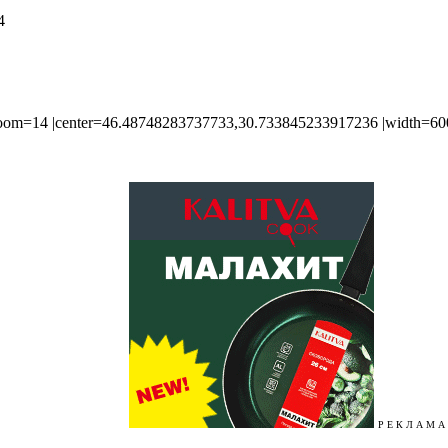
4
om=14 |center=46.48748283737733,30.733845233917236 |width=600p
Р Е К Л А М А