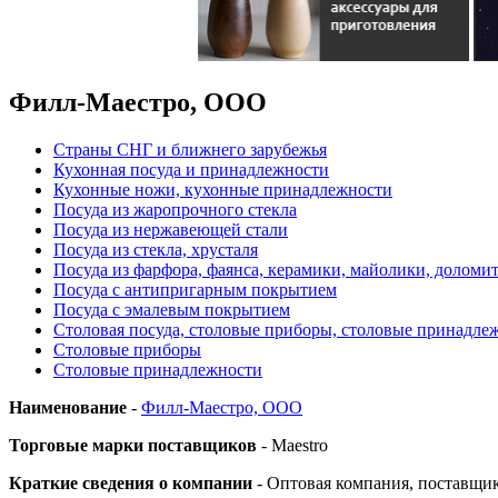
Филл-Маестро, ООО
Страны СНГ и ближнего зарубежья
Кухонная посуда и принадлежности
Кухонные ножи, кухонные принадлежности
Посуда из жаропрочного стекла
Посуда из нержавеющей стали
Посуда из стекла, хрусталя
Посуда из фарфора, фаянса, керамики, майолики, доломи
Посуда с антипригарным покрытием
Посуда с эмалевым покрытием
Столовая посуда, столовые приборы, столовые принадле
Столовые приборы
Столовые принадлежности
Наименование
-
Филл-Маестро, ООО
Торговые марки поставщиков
- Maestro
Краткие сведения о компании
- Оптовая компания, поставщи