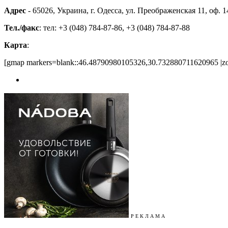
Адрес
- 65026, Украина, г. Одесса, ул. Преображенская 11, оф. 1
Тел./факс
: тел: +3 (048) 784-87-86, +3 (048) 784-87-88
Карта
:
[gmap markers=blank::46.48790980105326,30.732880711620965 |zo
Р Е К Л А М А