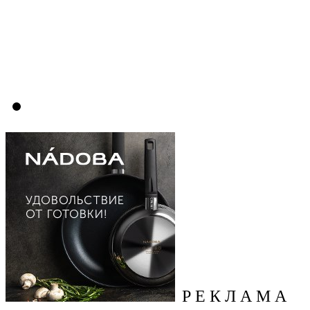
Р Е К Л А М А