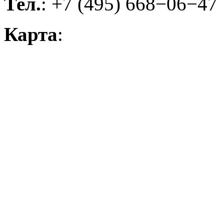
Тел.
: +7 (495) 668−06−47
Карта
: