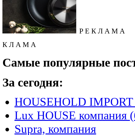
Р Е К Л А М А
К Л А М А
Самые популярные пос
За сегодня:
HOUSEHOLD IMPORT L
Lux HOUSE компания (
Supra, компания