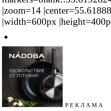
|zoom=14 |center=55.618
|width=600px |height=400p
Р Е К Л А М А