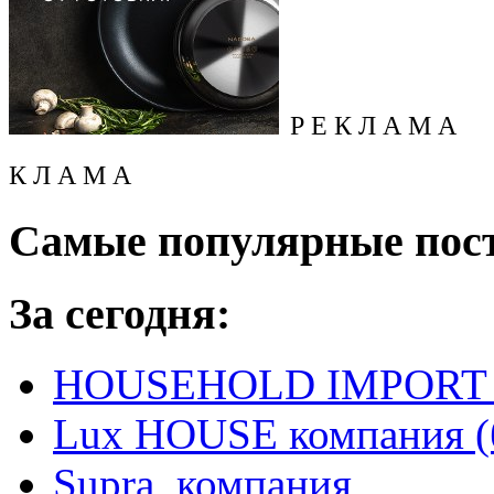
Р Е К Л А М А
К Л А М А
Самые популярные пос
За сегодня:
HOUSEHOLD IMPORT L
Lux HOUSE компания (
Supra, компания