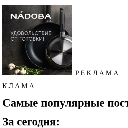
Р Е К Л А М А
К Л А М А
Самые популярные пос
За сегодня: