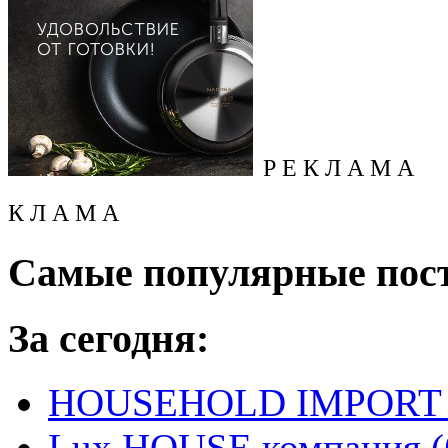
Р Е К Л А М А
К Л А М А
Самые популярные пос
За сегодня:
HOUSEHOLD IMPORT L
Lux HOUSE компания (