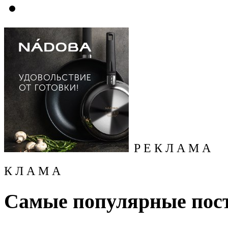
Р Е К Л А М А
К Л А М А
Самые популярные пос