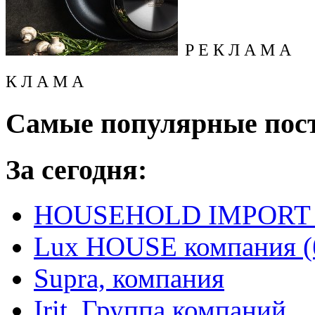
Р Е К Л А М А
К Л А М А
Самые популярные пос
За сегодня:
HOUSEHOLD IMPORT L
Lux HOUSE компания (
Supra, компания
Irit, Группа компаний