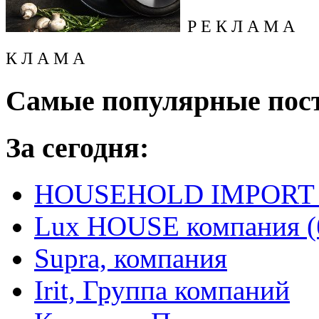
Р Е К Л А М А
К Л А М А
Самые популярные пос
За сегодня:
HOUSEHOLD IMPORT L
Lux HOUSE компания (
Supra, компания
Irit, Группа компаний