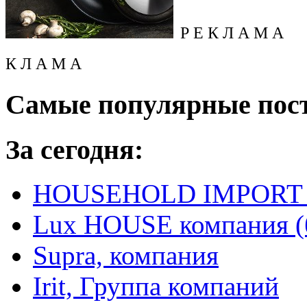
Р Е К Л А М А
К Л А М А
Самые популярные пос
За сегодня:
HOUSEHOLD IMPORT L
Lux HOUSE компания (
Supra, компания
Irit, Группа компаний