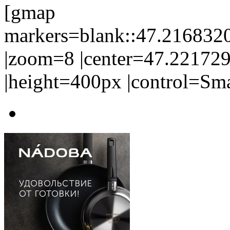
[gmap
markers=blank::47.21683
|zoom=8 |center=47.22172
|height=400px |control=Sm