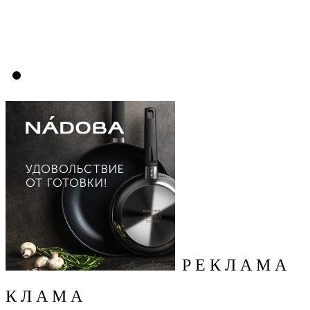
Р Е К Л А М А
К Л А М А