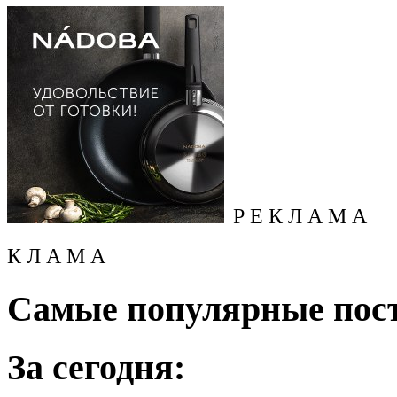
Р Е К Л А М А
К Л А М А
Самые популярные пос
За сегодня: