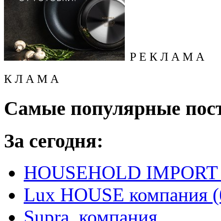
Р Е К Л А М А
К Л А М А
Самые популярные пос
За сегодня:
HOUSEHOLD IMPORT L
Lux HOUSE компания (
Supra, компания