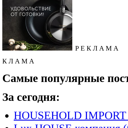
Р Е К Л А М А
К Л А М А
Самые популярные пос
За сегодня:
HOUSEHOLD IMPORT L