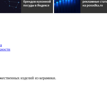
та
жности
жественных изделий из керамики.