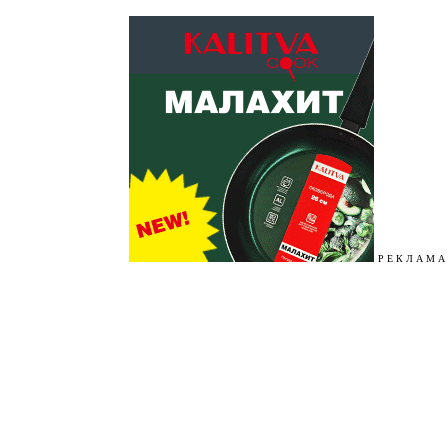
Р Е К Л А М А