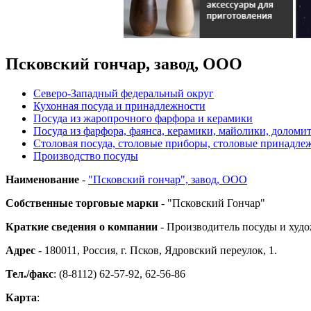
Псковский гончар, завод, ООО
Северо-Западный федеральный округ
Кухонная посуда и принадлежности
Посуда из жаропрочного фарфора и керамики
Посуда из фарфора, фаянса, керамики, майолики, доломи
Столовая посуда, столовые приборы, столовые принадле
Производство посуды
Наименование
-
"Псковский гончар", завод, ООО
Собственные торговые марки
- "Псковский Гончар"
Краткие сведения о компании
- Производитель посуды и худо
Адрес
- 180011, Россия, г. Псков, Ядровский переулок, 1.
Тел./факс
: (8-8112) 62-57-92, 62-56-86
Карта
: