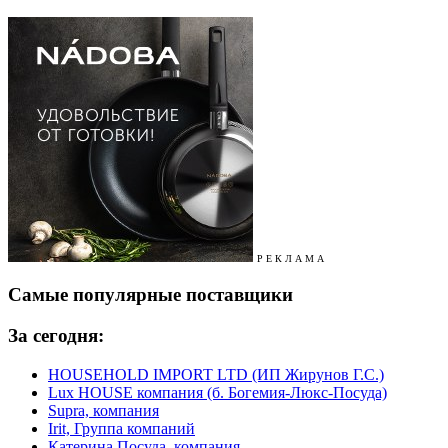
Р Е К Л А М А
Самые популярные поставщики
За сегодня:
HOUSEHOLD IMPORT LTD (ИП Жирунов Г.С.)
Lux HOUSE компания (б. Богемия-Люкс-Посуда)
Supra, компания
Irit, Группа компаний
Катерина Посуда, компания