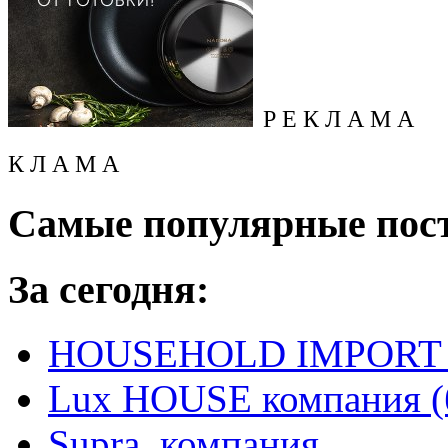
Р Е К Л А М А
К Л А М А
Самые популярные пос
За сегодня:
HOUSEHOLD IMPORT L
Lux HOUSE компания (
Supra, компания