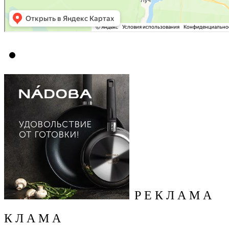
Р Е К Л А М А
К Л А М А