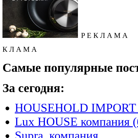
Р Е К Л А М А
К Л А М А
Самые популярные пос
За сегодня:
HOUSEHOLD IMPORT L
Lux HOUSE компания (
Supra, компания