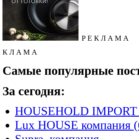
Р Е К Л А М А
К Л А М А
Самые популярные пос
За сегодня:
HOUSEHOLD IMPORT L
Lux HOUSE компания (
Supra, компания