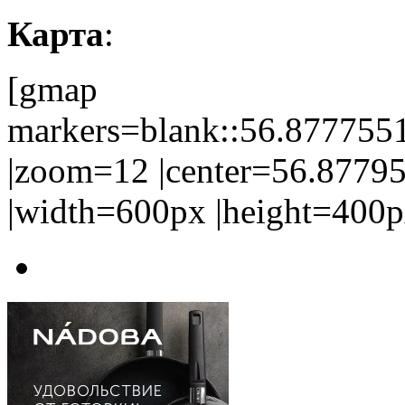
Карта
:
[gmap
markers=blank::56.87775
|zoom=12 |center=56.877
|width=600px |height=400p