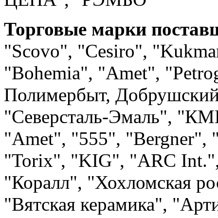
Торговые марки постав
"Scovo", "Cesiro", "Kukmar
"Bohemia", "Amet", "Petrog
Полимербыт, Добрушский
"Северсталь-Эмаль", "КМ
"Amet", "555", "Bergner", 
"Torix", "KIG", "ARC Int."
"Коралл", "Хохломская рос
"Вятская керамика", "Арт