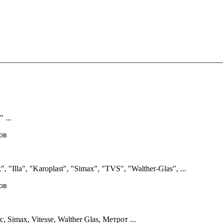
 ...
лов
k
", "Illa", "Karoplast", "Simax", "TVS", "Walther-Glas", ...
лов
c, Simax, Vitesse, Walther Glas, Метрот ...