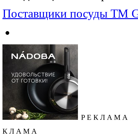
Поставщики посуды ТМ G
Р Е К Л А М А
К Л А М А