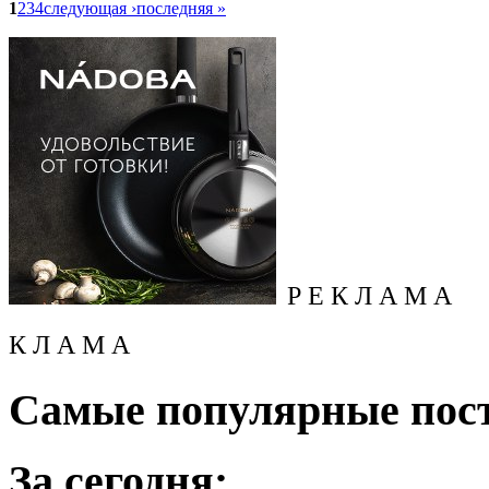
1
2
3
4
следующая ›
последняя »
Р Е К Л А М А
К Л А М А
Самые популярные пос
За сегодня: