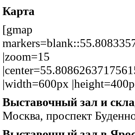
Карта
[gmap
markers=blank::55.80833
|zoom=15
|center=55.808626371756
|width=600px |height=400p
Выставочный зал и скла
Москва, проспект Буденног
Выставочный зал в Яро