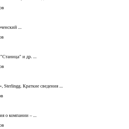
лов
ченский ...
ов
Станица" и др. ...
лов
 Sterlingg. Краткие сведения ...
ов
я о компании – ...
лов