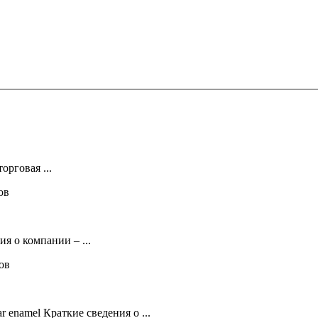
орговая ...
ов
я о компании – ...
лов
ar enamel Краткие сведения о ...