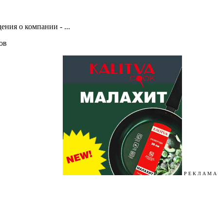
ения о компании - ...
лов
Р Е К Л А М А