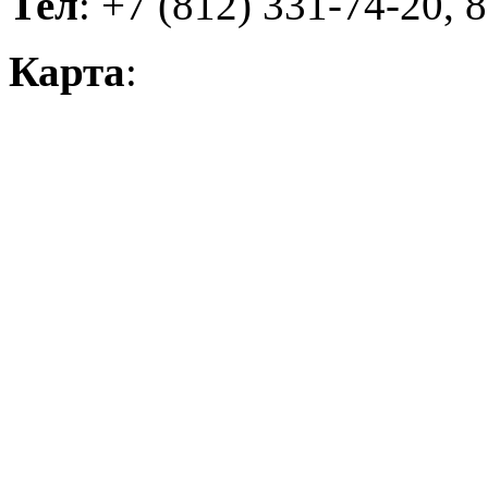
Тел
: +7 (812) 331-74-20, 
Карта
: