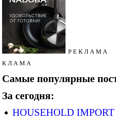
Р Е К Л А М А
К Л А М А
Самые популярные пос
За сегодня:
HOUSEHOLD IMPORT L