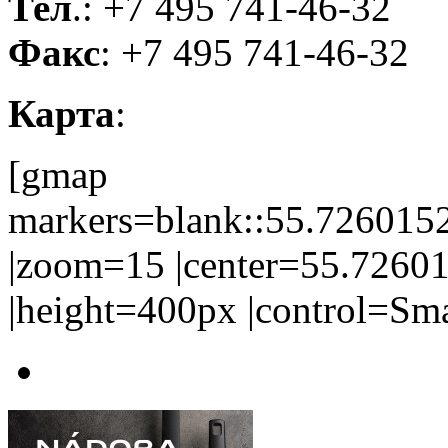
Тел
.: +7 495 741-46-32
Факс
: +7 495 741-46-32
Карта
:
[gmap
markers=blank::55.72601
|zoom=15 |center=55.7260
|height=400px |control=Sm