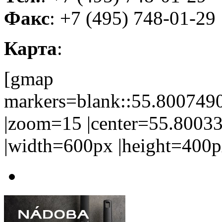
Факс
: +7 (495) 748-01-29
Карта
:
[gmap
markers=blank::55.80074
|zoom=15 |center=55.800
|width=600px |height=400p