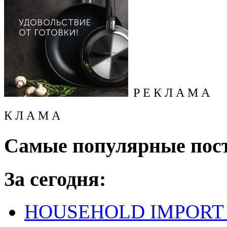
Р Е К Л А М А
К Л А М А
Самые популярные пос
За сегодня:
HOUSEHOLD IMPORT L