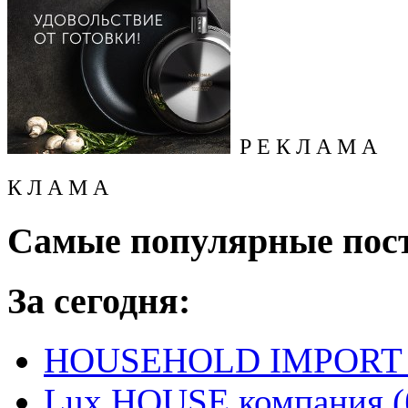
Р Е К Л А М А
К Л А М А
Самые популярные пос
За сегодня:
HOUSEHOLD IMPORT L
Lux HOUSE компания (