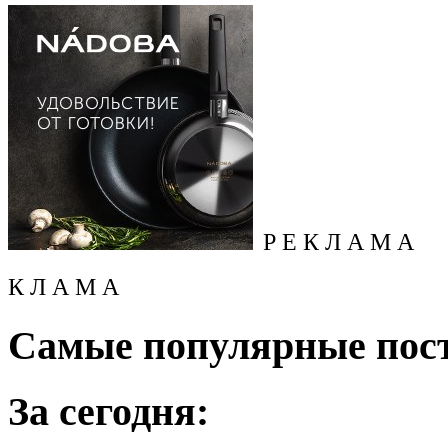
Р Е К Л А М А
К Л А М А
Самые популярные пос
За сегодня: