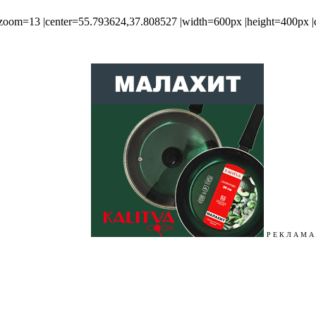
oom=13 |center=55.793624,37.808527 |width=600px |height=400px |c
Р Е К Л А М А