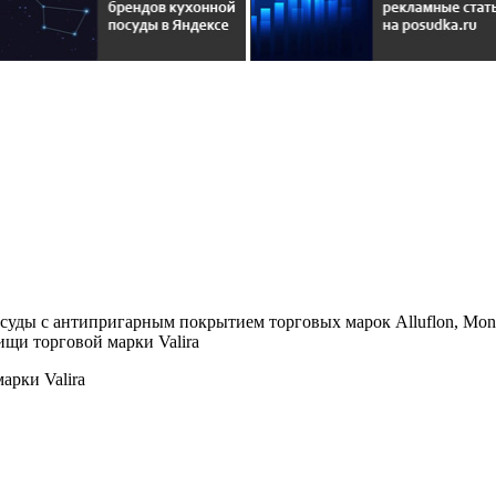
уды с антипригарным покрытием торговых марок Alluflon, Mone
щи торговой марки Valira
арки Valira