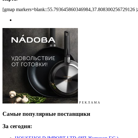
[gmap markers=blank::55.793645860346984,37.808300256729126 |z
Р Е К Л А М А
Самые популярные поставщики
За сегодня: