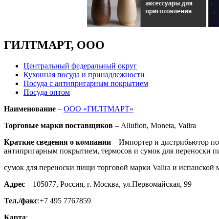
ГИЛТМАРТ, ООО
Центральный федеральный округ
Кухонная посуда и принадлежности
Посуда с антипригарным покрытием
Посуда оптом
Наименование
–
ООО «ГИЛТМАРТ»
Торговые марки поставщиков
– Alluflon, Moneta, Valira
Краткие сведения о компании
– Импортер и дистрибьютор пос
антипригарным покрытием, термосов и сумок для переноски пи
сумок для переноски пищи торговой марки Valira и испанской м
Адрес
– 105077, Россия, г. Москва, ул.Первомайская, 99
Тел./факс
:+7 495 7767859
Карта
: