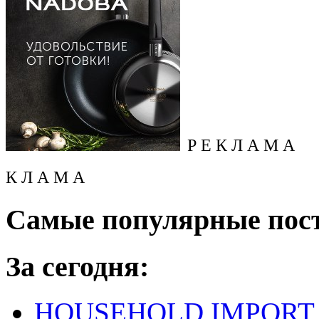
Р Е К Л А М А
К Л А М А
Самые популярные пос
За сегодня:
HOUSEHOLD IMPORT L