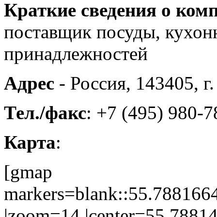
Краткие сведения о ком
поставщик посуды, кухон
принадлежностей
Адрес
- Россия, 143405, г
Тел./факс
: +7 (495) 980-
Карта
:
[gmap
markers=blank::55.78816
|zoom=14 |center=55.7881