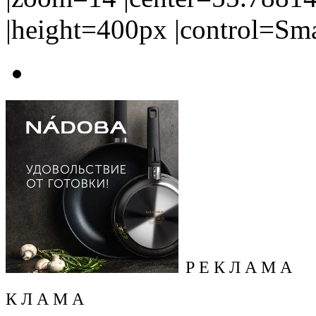
|height=400px |control=Sm
Р Е К Л А М А
К Л А М А