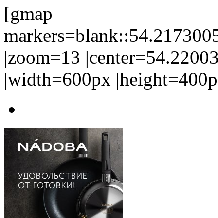
[gmap
markers=blank::54.21730
|zoom=13 |center=54.220
|width=600px |height=400p