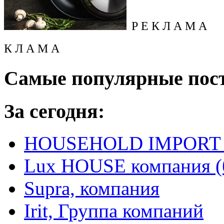
Р Е К Л А М А
К Л А М А
Самые популярные пос
За сегодня:
HOUSEHOLD IMPORT L
Lux HOUSE компания (
Supra, компания
Irit, Группа компаний