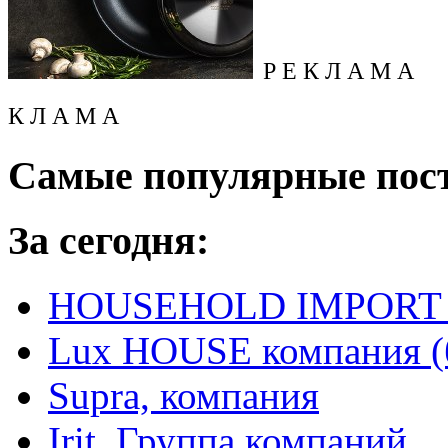
Р Е К Л А М А
К Л А М А
Самые популярные пос
За сегодня:
HOUSEHOLD IMPORT L
Lux HOUSE компания (
Supra, компания
Irit, Группа компаний