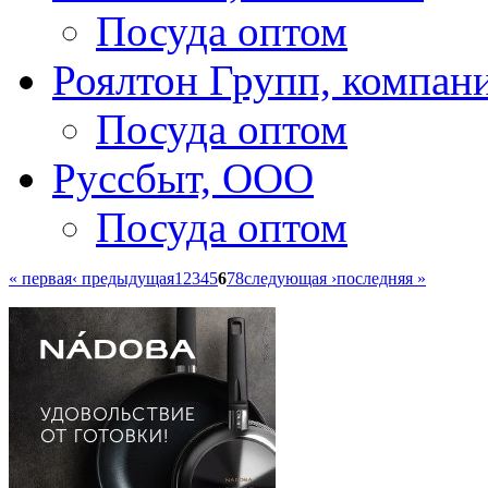
Посуда оптом
Роялтон Групп, компан
Посуда оптом
Руссбыт, ООО
Посуда оптом
« первая
‹ предыдущая
1
2
3
4
5
6
7
8
следующая ›
последняя »