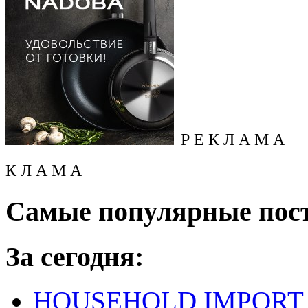
Р Е К Л А М А
К Л А М А
Самые популярные пос
За сегодня:
HOUSEHOLD IMPORT L