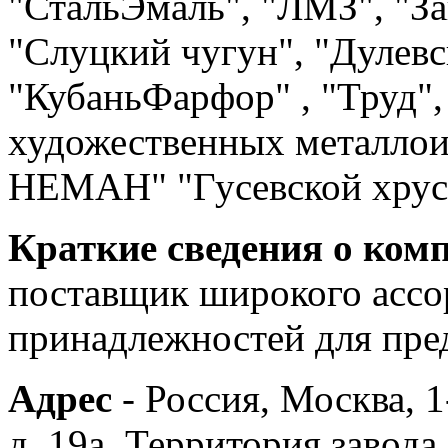
"СтальЭмаль", "ЛМЗ", "З
"Слуцкий чугун", "Дулев
"КубаньФарфор" , "Труд",
художественных металлои
НЕМАН" "Гусевской хруст
Краткие сведения о ком
поставщик широкого ассо
принадлежностей для пре
Адрес
- Россия, Москва, 1
д. 19а. Территория завода