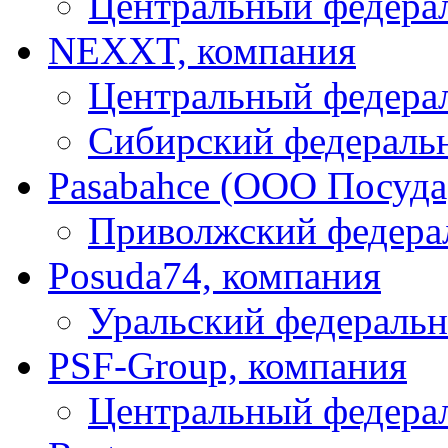
Центральный федера
NEXXT, компания
Центральный федера
Сибирский федераль
Pasabahce (ООО Посуда
Приволжский федера
Posuda74, компания
Уральский федеральн
PSF-Group, компания
Центральный федера