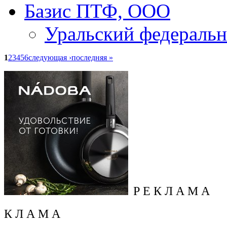
Базис ПТФ, ООО
Уральский федеральн
1
2
3
4
5
6
следующая ›
последняя »
Р Е К Л А М А
К Л А М А