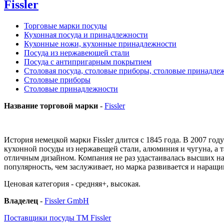
Fissler
Торговые марки посуды
Кухонная посуда и принадлежности
Кухонные ножи, кухонные принадлежности
Посуда из нержавеющей стали
Посуда с антипригарным покрытием
Столовая посуда, столовые приборы, столовые принадле
Столовые приборы
Столовые принадлежности
Название торговой марки
-
Fissler
История немецкой марки Fissler длится с 1845 года. В 2007 го
кухонной посуды из нержавещей стали, алюминия и чугуна, а т
отличным дизайном. Компания не раз удастаивалась высших на
популярность, чем заслуживает, но марка развивается и наращи
Ценовая категория - средняя+, высокая.
Владелец
-
Fissler GmbH
Поставщики посуды ТМ Fissler