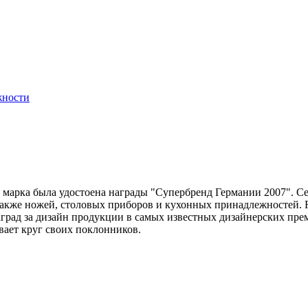
жности
ду марка была удостоена награды "Супербренд Германии 2007". С
акже ножей, столовых приборов и кухонных принадлежностей. Fi
град за дизайн продукции в самых известных дизайнерских преми
вает круг своих поклонников.