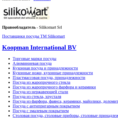
Правообладатель
- Silikomart Srl
Поставщики посуды ТМ Silikomart
Koopman International BV
Торговые марки посуды
Алюминиевая посуда
Кухонная посуда и принадлежности
Кухонные ножи, кухонные принадлежности
Пластмассовая посуда, принадлежности
Посуда из жаропрочного стекла
Посуда из жаропрочного фарфора и керамики
Посуда из нержавеющей стали
Посуда из стекла, хрусталя
Посуда из фарфора, фаянса, керамики, майолики, доломи
Посуда с антипригарным покрытием
Посуда с эмалевым покрытием
Столовая посуда, столовые приборы, столовые принадле