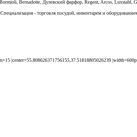
Bormioli, Bernadotte, Дулевский фарфор, Regent, Arcos, Luxstahl, G
Специализация - торговля посудой, инвентарем и оборудованием 
=15 |center=55.808626371756155,37.51818805026239 |width=600px 