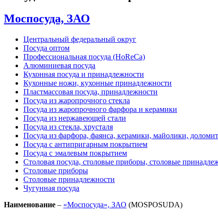
Моспосуда, ЗАО
Центральный федеральный округ
Посуда оптом
Профессиональная посуда (HoReCa)
Алюминиевая посуда
Кухонная посуда и принадлежности
Кухонные ножи, кухонные принадлежности
Пластмассовая посуда, принадлежности
Посуда из жаропрочного стекла
Посуда из жаропрочного фарфора и керамики
Посуда из нержавеющей стали
Посуда из стекла, хрусталя
Посуда из фарфора, фаянса, керамики, майолики, доломи
Посуда с антипригарным покрытием
Посуда с эмалевым покрытием
Столовая посуда, столовые приборы, столовые принадле
Столовые приборы
Столовые принадлежности
Чугунная посуда
Наименование
–
«Моспосуда», ЗАО
(MOSPOSUDA)