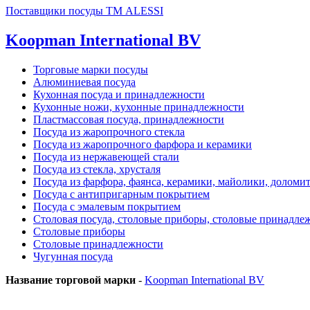
Поставщики посуды ТМ ALESSI
Koopman International BV
Торговые марки посуды
Алюминиевая посуда
Кухонная посуда и принадлежности
Кухонные ножи, кухонные принадлежности
Пластмассовая посуда, принадлежности
Посуда из жаропрочного стекла
Посуда из жаропрочного фарфора и керамики
Посуда из нержавеющей стали
Посуда из стекла, хрусталя
Посуда из фарфора, фаянса, керамики, майолики, доломи
Посуда с антипригарным покрытием
Посуда с эмалевым покрытием
Столовая посуда, столовые приборы, столовые принадле
Столовые приборы
Столовые принадлежности
Чугунная посуда
Название торговой марки
-
Koopman International BV