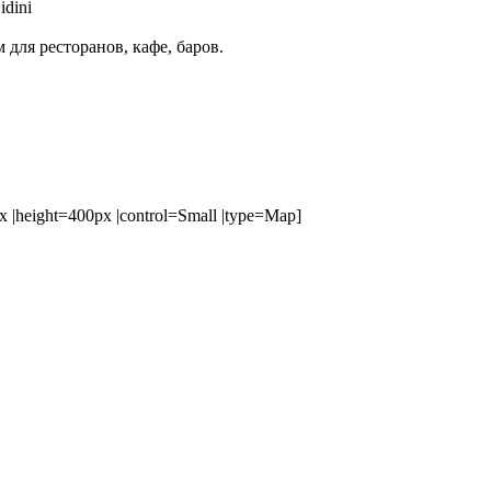
idini
для ресторанов, кафе, баров.
|height=400px |control=Small |type=Map]