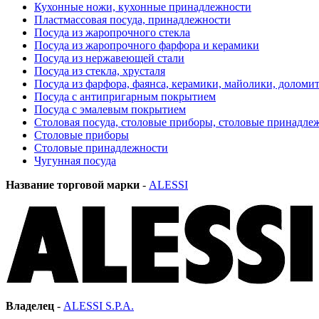
Кухонные ножи, кухонные принадлежности
Пластмассовая посуда, принадлежности
Посуда из жаропрочного стекла
Посуда из жаропрочного фарфора и керамики
Посуда из нержавеющей стали
Посуда из стекла, хрусталя
Посуда из фарфора, фаянса, керамики, майолики, доломи
Посуда с антипригарным покрытием
Посуда с эмалевым покрытием
Столовая посуда, столовые приборы, столовые принадле
Столовые приборы
Столовые принадлежности
Чугунная посуда
Название торговой марки
-
ALESSI
Владелец
-
ALESSI S.P.A.