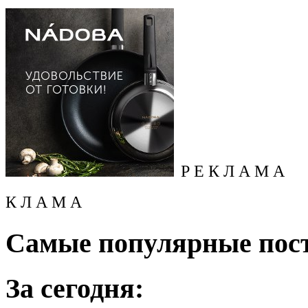
Р Е К Л А М А
К Л А М А
Самые популярные пос
За сегодня: