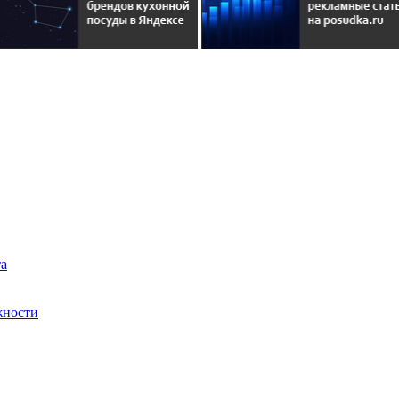
)
та
жности