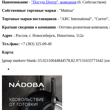
Наименование
-
"Посуда Центр", компания
(б. Сибпластком)
Собственные торговые марки
- "Matissa"
Торговые марки поставщиков
- "ARC International", "Curver",
Краткие сведения о компании
- Оптово-розничная компания, 
Адрес
- Россия, г. Новосибирск, Никитина, 112а
Тел./факс
: +7 (383) 325-09-49
Карта
:
[gmap markers=blank::55.02110044844578,82.97131633771642 |zoom