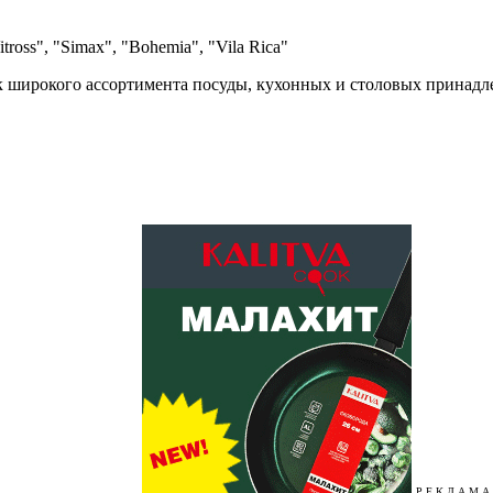
itross", "Simax", "Bohemia", "Vila Rica"
 широкого ассортимента посуды, кухонных и столовых принадле
Р Е К Л А М А