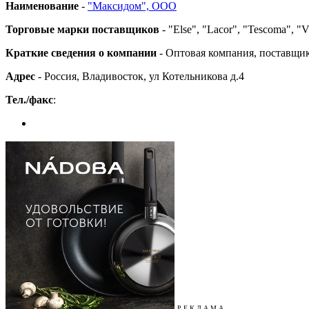
Наименование
-
"Максидом", ООО
Торговые марки поставщиков
- "Else", "Lacor", "Tescoma", "V
Краткие сведения о компании
- Оптовая компания, поставщик
Адрес
- Россия, Владивосток, ул Котельникова д.4
Тел./факс
:
Р Е К Л А М А