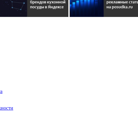
та
жности